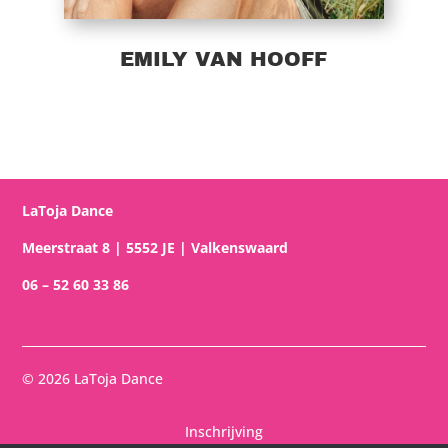
EMILY VAN HOOFF
LaToja Dance
Meerstraat 8 | 5552 JE | Valkenswaard
06 – 52 60 33 86
© 2026 LaToja Dance
Inschrijving